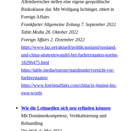
Alleinherrscher stellen eine eigene geopolitische
Risikoklasse dar. Mit Wolfgang Ischinger, zitiert in
Foreign Affairs
Frankfurter Allgemeine Zeitung 7. September 2022
Table.Media 28. Oktober 2022
Foreign Affairs 2. Dezember 2022
https://www.faz.net/aktuell/politik/ausland/russland-
und-china-strategiewandel-bei-fuehrerstaaten-noetig-
18296475.html
https://table.media/europe/standpunkt/vorsicht-vor-
fuehrerstaaten/
https://www.foreignaffairs.com/china/xi-jinping-his-
own-words
Wie die Leitmedien sich neu erfinden können
Mit Domänenkompetenz, Vertikalisierung und
Rebundling
Die Welt, 6. Mai 2022